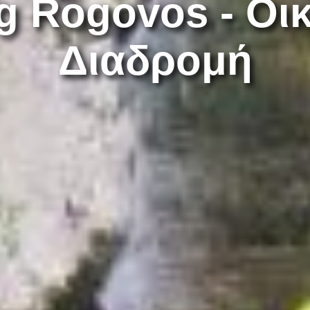
g Rogovos - Οικ
Διαδρομή